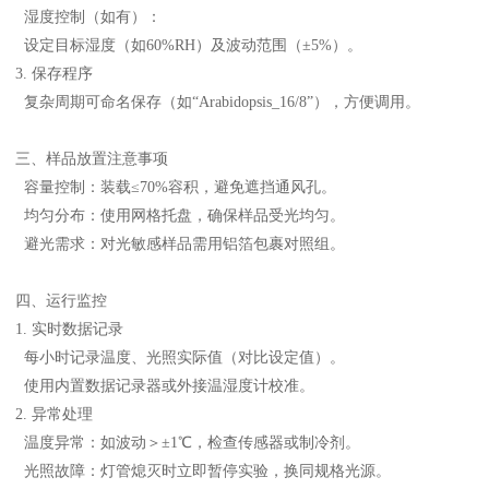
湿度控制（如有）：
设定目标湿度（如60%RH）及波动范围（±5%）。
3. 保存程序
复杂周期可命名保存（如“Arabidopsis_16/8”），方便调用。
三、样品放置注意事项
容量控制：装载≤70%容积，避免遮挡通风孔。
均匀分布：使用网格托盘，确保样品受光均匀。
避光需求：对光敏感样品需用铝箔包裹对照组。
四、运行监控
1. 实时数据记录
每小时记录温度、光照实际值（对比设定值）。
使用内置数据记录器或外接温湿度计校准。
2. 异常处理
温度异常：如波动＞±1℃，检查传感器或制冷剂。
光照故障：灯管熄灭时立即暂停实验，换同规格光源。