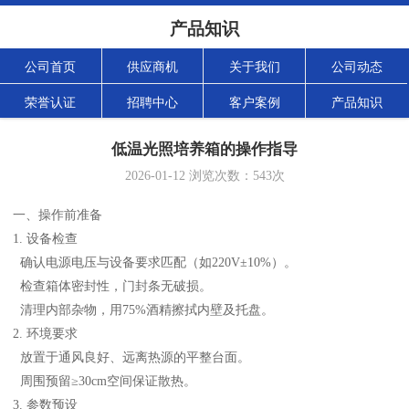
产品知识
公司首页
供应商机
关于我们
公司动态
荣誉认证
招聘中心
客户案例
产品知识
低温光照培养箱的操作指导
2026-01-12
浏览次数：
543
次
一、操作前准备
1. 设备检查
确认电源电压与设备要求匹配（如220V±10%）。
检查箱体密封性，门封条无破损。
清理内部杂物，用75%酒精擦拭内壁及托盘。
2. 环境要求
放置于通风良好、远离热源的平整台面。
周围预留≥30cm空间保证散热。
3. 参数预设