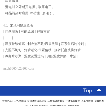
应急措施：
漏电时立即断开电源，联系电工。
样品污染时启用UV功能（如有）。
七、常见问题速查表
| 问题现象 | 可能原因 | 解决方案 |
| ------| ------| ------|
| 温度持续偏高 | 制冷剂不足/风扇故障 | 联系售后制冷剂 |
| 光照不均匀 | 灯管老化/位置偏移 | 旋转托盘或换灯管 |
| 冷凝水积聚 | 湿度设置过高 | 调低湿度并擦干水渍 |
m.ch8866.b2b168.com
Top
主营产品：三气培养箱 全自动液液萃取仪 二氧化硫蒸馏仪 一体化蒸馏仪 人工气候箱 厌氧培养