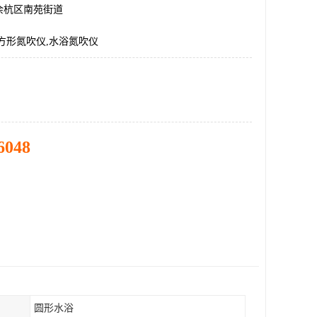
余杭区南苑街道
方形氮吹仪,水浴氮吹仪
6048
圆形水浴