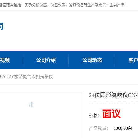
上海川纳实验仪器有限公司成立于2023年，注册地位于上海市奉贤区。经营范围包括：实验分析仪器、仪器仪表、通讯设备等生产及销售；主要产品有：全自动微量分液仪，一体化蒸馏仪，氟化物蒸馏仪，培养箱干燥箱，人工气候箱，生化培养箱，二氧化碳培养箱，厌氧培养箱，三气培养箱，光照培养箱等。
司
视频
公司介绍
公司动态
客
DCY-12Y水浴氮气吹扫捕集仪
24位圆形氮吹仪CN
面议
价格：
产品数量：
1000.00台