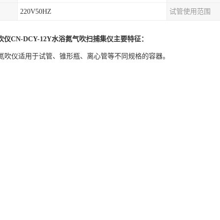
220V50HZ
试管使用范围
吹仪CN-DCY-12Y水浴氮气吹扫捕集仪
主要特征：
水浴氮吹仪适用于试管、锥形瓶、离心管等不同规格的容器。
：12/24/36 位，弹簧试管夹的样品架固定定位，每个样品都有数字编号。
过带弹簧的试管夹和支撑盘来固定位置，可任意调节高度方向。
降的针型阀管，根据试管大小和溶剂多少，各导气管可以立升降至合适的高
制气体流量。
构，转动自如，方便样品支架进出水浴，操作方便。
字温控器，可定时，双数字显示，调节采用 PID 技术并可实现温报警及防干
吹仪的所有部件均匀不锈钢制造，可耐酸碱等溶剂。
：进口调节阀，保证良好的气密性，经久。
有毒溶剂时，整个系统可置于通风柜中