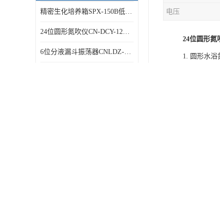
精密生化培养箱SPX-150B低温细菌培养箱
电压
24位圆形氮吹仪CN-DCY-12Y水浴氮气吹扫捕集仪
24位圆形氮
6位分液漏斗振荡器CNLDZ-8D垂直净化振荡器
1. 圆形
小容量人工气候箱PRX-2000A低温养虫箱
2.样品位数
3.试管通
单门三气培养箱CN-SQ100B低氧细胞试验箱
4.自由升
4位自动液液萃取仪CN-CQ-3C油水萃取装置
型阀能管控
全自动定量分液仪CNFY-8八排联管分液器
5.圆形结
光催化反应仪CN-GHX-B外照式光化学反应器
6.智能数
单门恒温恒湿箱HWS-70B微生物细菌培养箱
7.圆形氮
不锈钢微生物限度仪CNW-300B薄膜过滤器
8.调节阀
9.在浓缩