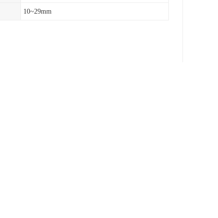
10~29mm
度，同时可调的针
烧。