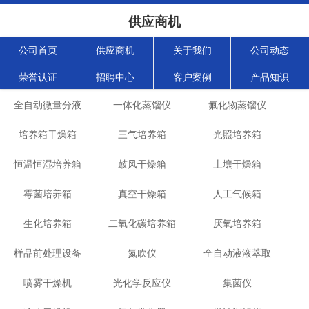
供应商机
公司首页
供应商机
关于我们
公司动态
荣誉认证
招聘中心
客户案例
产品知识
全自动微量分液
一体化蒸馏仪
氟化物蒸馏仪
培养箱干燥箱
仪
三气培养箱
光照培养箱
恒温恒湿培养箱
鼓风干燥箱
土壤干燥箱
霉菌培养箱
真空干燥箱
人工气候箱
生化培养箱
二氧化碳培养箱
厌氧培养箱
样品前处理设备
氮吹仪
全自动液液萃取
喷雾干燥机
光化学反应仪
集菌仪
仪