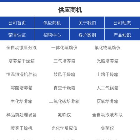
供应商机
公司首页
供应商机
关于我们
公司动态
荣誉认证
招聘中心
客户案例
产品知识
全自动微量分液
一体化蒸馏仪
氟化物蒸馏仪
培养箱干燥箱
仪
三气培养箱
光照培养箱
恒温恒湿培养箱
鼓风干燥箱
土壤干燥箱
霉菌培养箱
真空干燥箱
人工气候箱
生化培养箱
二氧化碳培养箱
厌氧培养箱
样品前处理设备
氮吹仪
全自动液液萃取
喷雾干燥机
光化学反应仪
集菌仪
仪