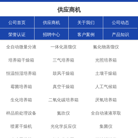
供应商机
公司首页
供应商机
关于我们
公司动态
荣誉认证
招聘中心
客户案例
产品知识
全自动微量分液
一体化蒸馏仪
氟化物蒸馏仪
培养箱干燥箱
仪
三气培养箱
光照培养箱
恒温恒湿培养箱
鼓风干燥箱
土壤干燥箱
霉菌培养箱
真空干燥箱
人工气候箱
生化培养箱
二氧化碳培养箱
厌氧培养箱
样品前处理设备
氮吹仪
全自动液液萃取
喷雾干燥机
光化学反应仪
集菌仪
仪