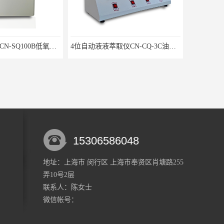
单门三气培养箱CN-SQ100B低氧细胞试验箱
4位自动液液萃取仪CN-CQ-3C油水萃取装置
15306586048
地址：上海市 闵行区 上海市奉贤区肖塘路255
弄10号2层
精密生化培养箱SPX-150B低温细菌培养箱
不锈钢微生物限度仪CNW-300B薄膜过滤器
联系人：陈
女士
微信帐号：