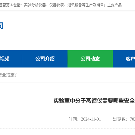
上海川纳实验仪器有限公司成立于2023年，注册地位于上海市奉贤区。经营范围包括：实验分析仪器、仪器仪表、通讯设备等生产及销售；主要产品有：全自动微量分液仪，一体化蒸馏仪，氟化物蒸馏仪，培养箱干燥箱，人工气候箱，生化培养箱，二氧化碳培养箱，厌氧培养箱，三气培养箱，光照培养箱等。
司
视频
公司介绍
公司动态
客
安全措施？
实验室中分子蒸馏仪需要哪些安全
时间：2024-11-01
浏览数：70