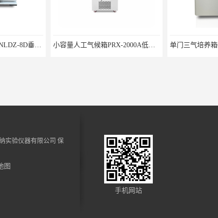
振荡器
小容量人工气候箱PRX-2000A低温养虫箱
纳实验仪器有限公司
保
地图
光催化反应仪CN-GHX-B外照式光化学反应器
单门恒温恒湿箱HWS-70B微生物细菌培养箱
手机网站