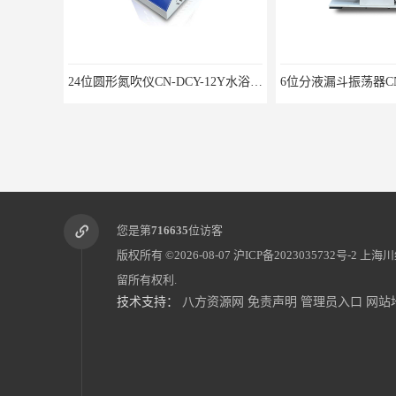
24位圆形氮吹仪CN-DCY-12Y水浴氮气吹扫捕集仪
6位分液漏斗振荡器CNLDZ-8D垂直净化
您是第
716635
位访客
版权所有 ©2026-08-07
沪ICP备2023035732号-2
上海川
留所有权利.
技术支持：
八方资源网
免责声明
管理员入口
网站
全自动定量分液仪CNFY-8八排联管分液器