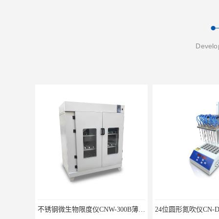
Develop
不锈钢微生物限度仪CNW-300B薄膜过滤器
24位圆形氮吹仪CN-DCY-12Y水浴氮气吹扫捕集仪