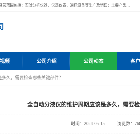
上海川纳实验仪器有限公司成立于2023年，注册地位于上海市奉贤区。经营范围包括：实验分析仪器、仪器仪表、通讯设备等生产及销售；主要产品有：全自动微量分液仪，一体化蒸馏仪，氟化物蒸馏仪，培养箱干燥箱，人工气候箱，生化培养箱，二氧化碳培养箱，厌氧培养箱，三气培养箱，光照培养箱等。
司
视频
公司介绍
公司动态
客
是多久，需要检查哪些关键部件？
全自动分液仪的维护周期应该是多久，需要检
时间：2024-05-15
浏览数：76