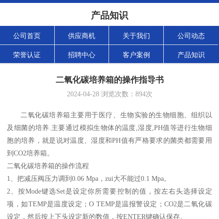
产品知识
公司首页
供应商机
关于我们
公司动态
荣誉认证
招聘中心
客户案例
产品知识
二氧化碳培养箱的操作指导书
2024-04-28
浏览次数：
894
次
二氧化碳培养箱主要用于医疗、生物实验的生物细胞、组织以
及细菌的培养
.主要通过模拟生物体的温度,湿度,PH值等进行生物细
胞的培养，就是说对温度、湿度和PH值有严格要求的菌类都需要用
到CO2培养箱。
二氧化碳培养箱的操作流程
1、把减压阀压力调到0.06 Mpa，zui大不能过0.1 Mpa。
2、按Mode键选Set是设定你所需要控制的值，按左右头选择设定
项，如TEMP是温度设定；O TEMP是温报警设定；CO2是二氧化碳
设定，然后按上下头设定新的数值，按ENTER键确认保存。