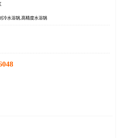
区
制冷水浴锅,高精度水浴锅
6048