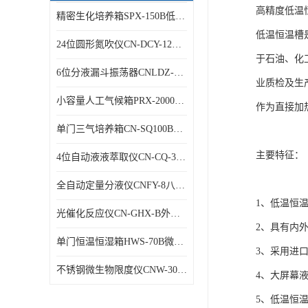
高精度低温恒
精密生化培养箱SPX-150B低温细菌培养箱
低温恒温槽
24位圆形氮吹仪CN-DCY-12Y水浴氮气吹扫捕集仪
于石油、化
6位分液漏斗振荡器CNLDZ-8D垂直净化振荡器
业质检及生
小容量人工气候箱PRX-2000A低温养虫箱
作为直接加
单门三气培养箱CN-SQ100B低氧细胞试验箱
主要特征：
4位自动液液萃取仪CN-CQ-3C油水萃取装置
全自动定量分液仪CNFY-8八排联管分液器
1、低温恒
光催化反应仪CN-GHX-B外照式光化学反应器
2、具有内
单门恒温恒湿箱HWS-70B微生物细菌培养箱
3、采用进
不锈钢微生物限度仪CNW-300B薄膜过滤器
4、大屏幕
5、低温恒