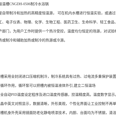
温槽CNGDH-0506制冷水浴锅
是自带制冷和加热的高精度恒温源， 可在机内水槽进行恒温实验，或通
工、电子仪表、物理、化学、生物工程、医药卫生、生命科学、轻工食品
产部门，为用户工作时提供一个热冷受控，温度均匀恒定的场源，对试验
热或制冷和辅助加热或制冷的热源或冷源。
温槽采用全封闭进口压缩机制冷，制冷系统具有过热、过电流多重保护装
外循环作用，循环泵可以把槽内被恒温液体外引,建立二恒温场
口全自动PID温度设定程序及进口温度传感器，控温精度高。温度数字显示
液晶中英文对照显示，数据清晰，外形美观，个性化界面让工业控制不再
温槽机身外壳采用镜面防老化静电喷漆技术，内胆、台面均为不锈钢，清