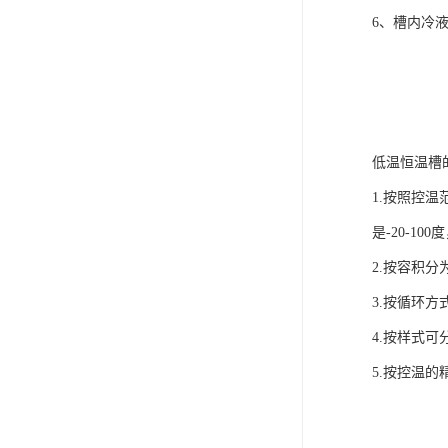
6、槽内冷
低温恒温槽
1.按照控
是-20-1
2.按容积
3.按循环
4.按样式
5.按控温