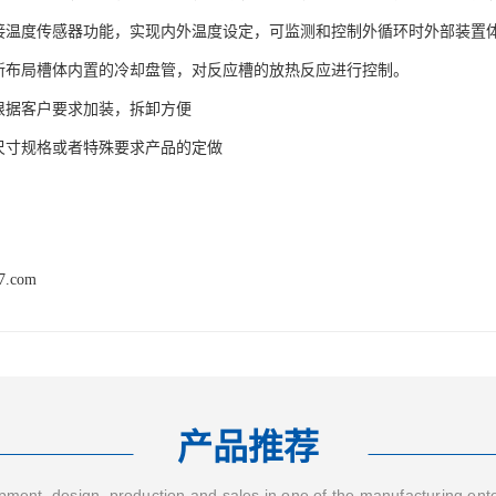
外接温度传感器功能，实现内外温度设定，可监测和控制外循环时外部装置
重新布局槽体内置的冷却盘管，对反应槽的放热反应进行控制。
以根据客户要求加装，拆卸方便
种尺寸规格或者特殊要求产品的定做
17.com
产品推荐
ment, design, production and sales in one of the manufacturing ent