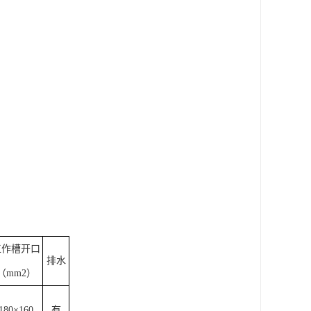
工作槽开口
排水
（mm2）
180×160
有