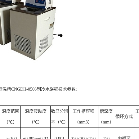
温槽CNGDH-0506制冷水浴锅
技术参数：
温度范围
温度波动度
数显分辨
工作槽容积
槽深度
循环方式
（℃）
（℃）
率（℃）
（mm3）
（mm）
-5~100
±0.005~±0.02
0.001
250×200×150
150
内循环