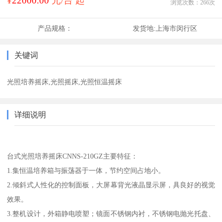
¥
22000.00
元/台 起
浏览次数：
266
次
产品规格：
发货地:
上海市闵行区
关键词
光照培养摇床,光照摇床,光照恒温摇床
详细说明
台式光照培养摇床CNNS-210GZ主要特征：
1.集恒温培养箱与振荡器于一体，节约空间占地小。
2.倾斜式人性化的控制面板，大屏幕背光液晶显示屏，具良好的视觉
效果。
3.整机设计，外箱静电喷塑；镜面不锈钢内衬，不锈钢电抛光托盘、