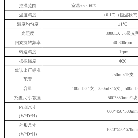
控温范围
室温+5～60℃
温度精度
±0.1℃（恒温状态
温度均匀度
±1℃
光照度
8000LX，6级光
回旋旋转频率
40-300rpm
转速精度
±1rpm
摆振幅度
Φ26
默认出厂标准
250ml×15支
配置
容量
100ml×24支、250ml×15支、500ml
托盘尺寸/数量
500*350mm/1块
内胆尺寸
600*450*300mm
（W*D*H）
外形尺寸
1020*550*670m
（W*D*H）