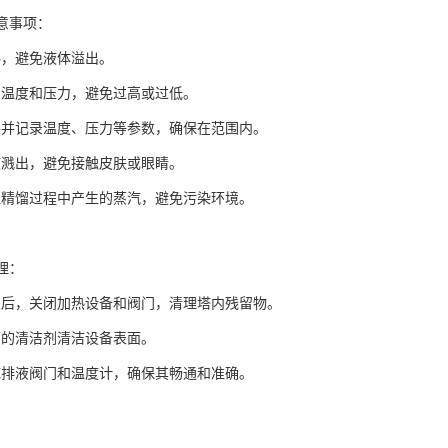
注意事项：
料，避免液体溢出。
制温度和压力，避免过高或过低。
察并记录温度、压力等参数，确保在范围内。
液溅出，避免接触皮肤或眼睛。
理精馏过程中产生的蒸汽，避免污染环境。
处理：
束后，关闭加热设备和阀门，清理塔内残留物。
和的清洁剂清洁设备表面。
底排液阀门和温度计，确保其畅通和准确。
：