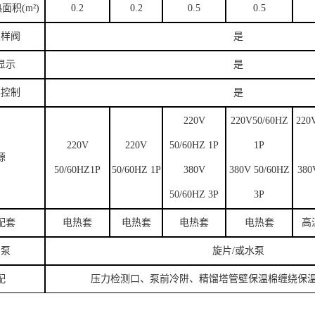
积(m²)
0.2
0.2
0.5
0.5
取样阀
是
显示
是
比控制
是
220V
220V50/60HZ
220
220V
220V
50/60HZ 1P
1P
源
50/60HZ1P
50/60HZ 1P
380V
380V 50/60HZ
380
50/60HZ 3P
3P
配套
电热套
电热套
电热套
电热套
高
空泵
旋片/或水泵
配
压力检测口、泵前冷阱、精馏塔管壁保温棉缠绕保