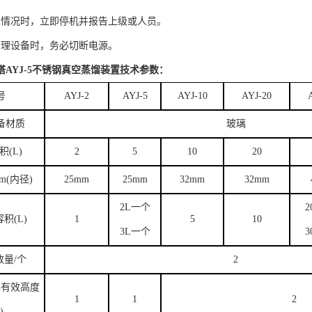
急情况时，立即停机并报告上级或人员。
清理设备时，务必切断电源。
AYJ-5不锈钢真空蒸馏装置
技术参数：
号
AYJ-2
AYJ-5
AYJ-10
AYJ-20
备材质
玻璃
(L)
2
5
10
20
m(内径)
25mm
25mm
32mm
32mm
2L一个
积(L)
1
5
10
3L一个
数量/个
2
料有效高度
1
1
2
)