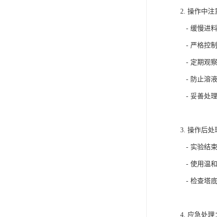
2. 操作中
- 缓慢进
- 严格控
- 定期观
- 防止溶
- 妥善处
3. 操作后
- 实验结
- 使用温
- 检查塔
4. 应急处理