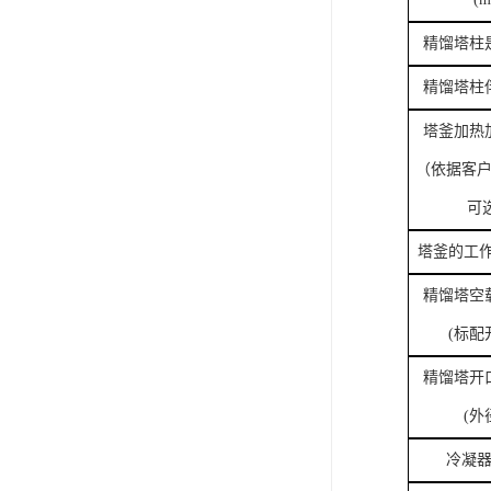
精馏塔柱
精馏塔柱
塔釜加热
（依据客
可选
塔釜的工作
精馏塔空
(标配
精馏塔开
(外
冷凝