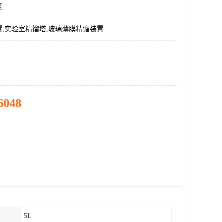
区
,实验室精馏塔,玻璃薄膜精馏装置
6048
5L