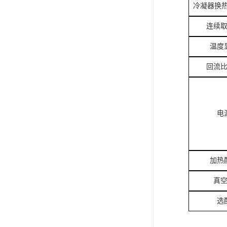
冷凝器换热面
连续
温度
回流
电
加热
真
选