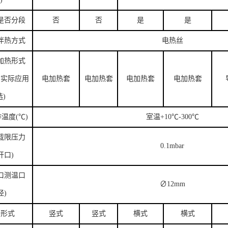
是否分段
否
否
是
是
伴热方式
电热丝
加热形式
户实际应用
电加热套
电加热套
电加热套
电加热套
)
温度(℃)
室温+10℃-300℃
载限压力
0.1mbar
开口)
口测温口
∅12mm
径)
器形式
竖式
竖式
横式
横式