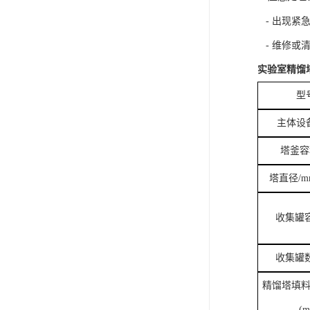
- 出现紧
- 维修或
实验室精馏塔
型
主体设
塔釜容积
塔直径/m
收集罐容
收集罐
精馏塔填
(m