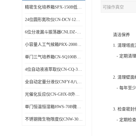
精密生化培养箱SPX-150B低温细菌培养箱
可操作真空
24位圆形氮吹仪CN-DCY-12Y水浴氮气吹扫捕集仪
6位分液漏斗振荡器CNLDZ-8D垂直净化振荡器
清洁保养
小容量人工气候箱PRX-2000A低温养虫箱
1. 清理塔
- 定期清
单门三气培养箱CN-SQ100B低氧细胞试验箱
4位自动液液萃取仪CN-CQ-3C油水萃取装置
2. 清理壁
全自动定量分液仪CNFY-8八排联管分液器
- 每年至
光催化反应仪CN-GHX-B外照式光化学反应器
单门恒温恒湿箱HWS-70B微生物细菌培养箱
3. 检查密
不锈钢微生物限度仪CNW-300B薄膜过滤器
- 定期检