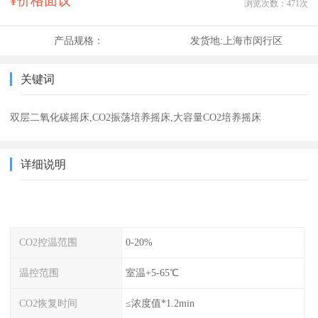
¥价格面议
浏览次数：
471
次
产品规格：
发货地:
上海市闵行区
关键词
双层二氧化碳摇床,CO2振荡培养摇床,大容量CO2培养摇床
详细说明
CO2控温范围
0-20%
温控范围
室温+5-65℃
CO2恢复时间
≤浓度值*1.2min