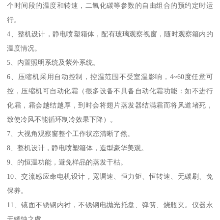
个时间段的温度和转速，二氧化碳等参数的自由组合的预约定时运
行。
4、整机设计，静电喷塑箱体，配有玻璃观察视窗，随时观察箱内的
温度情况。
5、内置照明系统及紫外系统。
6、压缩机采用自动控制，控温范围不受室温影响，4~60度任意可
控，压缩机可自动化霜（很多设备不具备自动化霜功能：如不进行
化霜，霜会越结越厚，到时会将翅片蒸发器结满霜而将风道堵死，
致使冷风不能循环制冷效果下降）。
7、大视角观察窗整个工作状态清晰了然。
8、整机设计，静电喷塑箱体，造型豪华美观。
9、的恒温功能，避免样品的蒸发干枯。
10、交流感应命电机设计，宽调速、恒力矩、恒转速、无碳刷、免
保养。
11、镜面不锈钢内衬，不锈钢电抛光托盘、弹簧、烧瓶夹。仪器永
无锈蚀之虞。