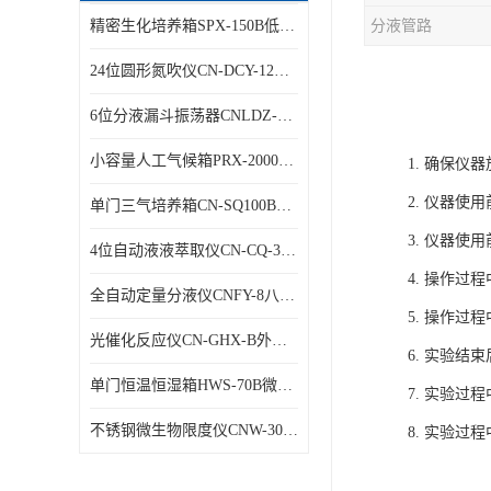
精密生化培养箱SPX-150B低温细菌培养箱
分液管路
24位圆形氮吹仪CN-DCY-12Y水浴氮气吹扫捕集仪
6位分液漏斗振荡器CNLDZ-8D垂直净化振荡器
小容量人工气候箱PRX-2000A低温养虫箱
1. 确保
2. 仪器
单门三气培养箱CN-SQ100B低氧细胞试验箱
3. 仪器
4位自动液液萃取仪CN-CQ-3C油水萃取装置
4. 操作
全自动定量分液仪CNFY-8八排联管分液器
5. 操作
光催化反应仪CN-GHX-B外照式光化学反应器
6. 实验
单门恒温恒湿箱HWS-70B微生物细菌培养箱
7. 实验
不锈钢微生物限度仪CNW-300B薄膜过滤器
8. 实验