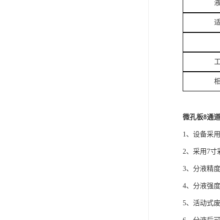
微孔板8通道
1、设备采
2、采用7
3、分液精度
4、分液强
5、活动式