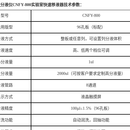
分液仪CNFY-800实验室快速移液器
技术参数：
型号
CNFY-800
适用版型
96孔板（标配）
分液方式
整板或任意列，可设置列分液体积
分液速度
高、低两个档位可调
小分液量
1ul
大分液量
2000ul（可按客户要求定制高分液量）
分液管路
8通道
显示方式
液晶触摸屏
分液精度
100µl≤1.5%（96孔板）
清洗功能
自动润洗，回抽功能