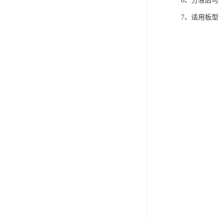
6、分液后
7、适用板型