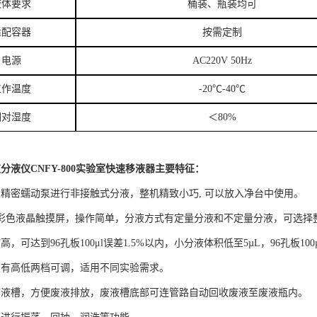
液体要求
桶装、瓶装均可
适配容器
按需定制
电源
AC220V 50Hz
工作温度
-20℃-40℃
相对湿度
＜80%
分液仪CNFY-800实验室快速移液器
主要特征：
用精密蠕动泵进行非接触式分液，整机精致小巧, 可以放入净台中使用。
寸彩色液晶触摸屏，操作简单，分液方式有定量分液和不定量分液，可选择
高，可达到96孔板100μl误差1.5%以内，小分液体积低至5µL，96孔板100
度有高低两档可调，适用不同实验需求。
废液槽，方便废液排放，废液槽底部可连管路自动回收废液至废液瓶内。