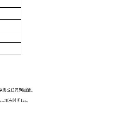
整版或任意列加液。
µL加液时间12s。