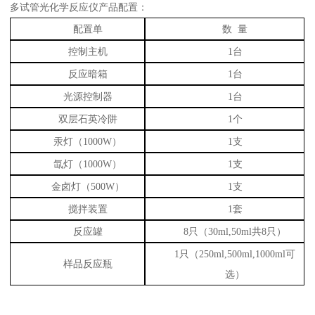
多试管光化学反应仪产品配置：
配置单
数 量
控制主机
1台
反应暗箱
1台
光源控制器
1台
双层石英冷阱
1个
汞灯（1000W）
1支
氙灯（1000W）
1支
金卤灯（500W）
1支
搅拌装置
1套
反应罐
8只（30ml,50ml共8只）
1只（250ml,500ml,1000ml可
样品反应瓶
选）