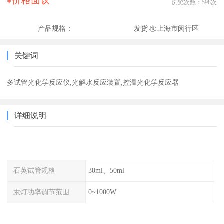
¥价格面议
浏览次数：
598
次
产品规格：
发货地:
上海市闵行区
关键词
多试管光化学反应仪,光解水反应装置,控温光化学反应器
详细说明
石英试管规格
30ml、50ml
汞灯功率调节范围
0~1000W