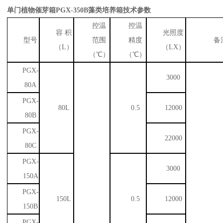
单门植物催芽箱PGX-350B藻类培养箱
技术参数
控温
控温
容 积
光照度
型号
范围
精度
备
（L）
（LX）
（℃）
（℃）
PGX-
3000
80A
PGX-
80L
0.5
12000
80B
PGX-
22000
80C
PGX-
3000
150A
PGX-
150L
0.5
12000
150B
PGX-