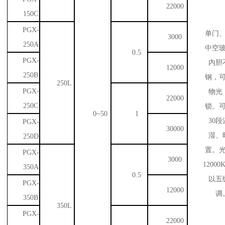
22000
150C
PGX-
单门
3000
250A
中空
0.5
PGX-
内胆
12000
250B
钢，
250L
PGX-
物光
22000
250C
锁。
0~50
1
30
PGX-
30000
湿、
250D
置。
PGX-
3000
12000
350A
0.5
以五
PGX-
12000
调
350B
350L
PGX-
22000