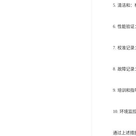
5. 清洁
6. 性能
7. 校准
8. 故障
9. 培训
10. 环
通过上述措