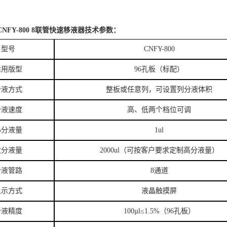
NFY-800 8联管快速移液器
技术参数：
型号
CNFY-800
适用版型
96孔板（标配）
分液方式
整板或任意列，可设置列分液体积
分液速度
高、低两个档位可调
小分液量
1ul
大分液量
2000ul（可按客户要求定制高分液量）
分液管路
8通道
显示方式
液晶触摸屏
分液精度
100µl≤1.5%（96孔板）