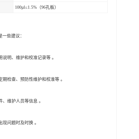
100µl≤1.5%（96孔板）
是一些建议：
用说明、维护和校准记录等 。
定期检查、预防性维护和校准等 。
件、维护人员等信息 。
出现问题时及时换 。