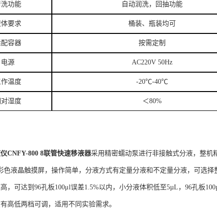
清洗功能
自动润洗，回抽功能
液体要求
桶装、瓶装均可
适配容器
按需定制
电源
AC220V 50Hz
工作温度
-20℃-40℃
相对湿度
＜80%
仪CNFY-800 8联管快速移液器
采用精密蠕动泵进行非接触式分液，整机精
寸彩色液晶触摸屏，操作简单，分液方式有定量分液和不定量分液，可选择
高，可达到96孔板100μl误差1.5%以内，小分液体积低至5µL，96孔板100
度有高低两档可调，适用不同实验需求。