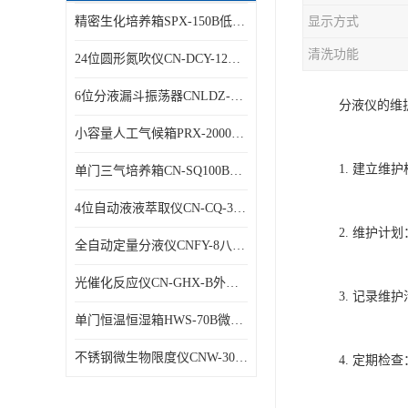
精密生化培养箱SPX-150B低温细菌培养箱
显示方式
清洗功能
24位圆形氮吹仪CN-DCY-12Y水浴氮气吹扫捕集仪
6位分液漏斗振荡器CNLDZ-8D垂直净化振荡器
分液仪的维
小容量人工气候箱PRX-2000A低温养虫箱
1. 建立
单门三气培养箱CN-SQ100B低氧细胞试验箱
4位自动液液萃取仪CN-CQ-3C油水萃取装置
2. 维护
全自动定量分液仪CNFY-8八排联管分液器
光催化反应仪CN-GHX-B外照式光化学反应器
3. 记录
单门恒温恒湿箱HWS-70B微生物细菌培养箱
不锈钢微生物限度仪CNW-300B薄膜过滤器
4. 定期