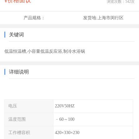
¥价格面议
浏览次数：
542
次
产品规格：
发货地:
上海市闵行区
关键词
低温恒温槽,小容量低温反应浴,制冷水浴锅
详细说明
电压
220V50HZ
温度范围
﹣60～100
工作槽容积
420×330×230