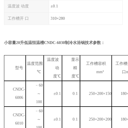
温度波 动度
±0.1
工作槽开 口
310×280
小容量20升低温恒温槽CNDC-6030制冷水浴锅
技术参数：
温度波
显示
温度范围
工作槽容积
工作槽
型号
动
精
℃
mm³
口m
度℃
度℃
﹣60
CNDC-
～
±0.1
0.1
250×200×150
180
6006
100
﹣60
CNDC-
～
±0.1
0.1
250×200×200
180
6010
100