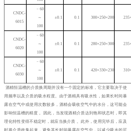
﹣60
CNDC-
～
±0.1
0.1
300×250×200
235
6015
100
﹣60
CNDC-
～
±0.1
0.1
280×250×300
235
6020
100
﹣60
CNDC-
～
±0.1
0.1
420×330×230
310
6030
100
酒精恒温槽的介质换周期并没有一个固定的标准，它主要取决于使
用频率以及介质的吸水程度。由于酒精具有吸水性，如果长时间暴
露在空气中或使用次数较多，酒精会吸收空气中的水分，这可能会
影响恒温槽的精度 。因此，当发现酒精介质达到饱和状态时，即其
理化特性变得不稳定时，就应当换介质 。此外，使用完毕后，应及
时将介质收集起来，避免其长时间暴露在空气中，以减少吸水的可