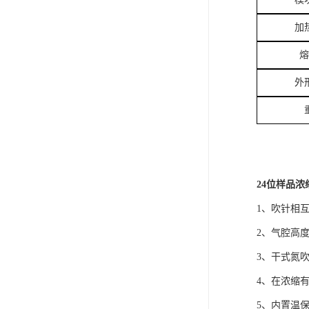
加
熔
外
24位样品浓
1、吹针相
2、气腔高度
3、干式氮
4、在浓缩
5、内置温