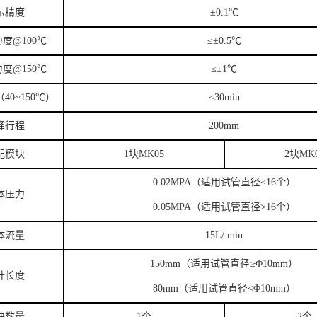
示精度
±0.1℃
度@100℃
≤±0.5℃
度@150℃
≤±1℃
40~150℃）
≤30min
降行程
200mm
配模块
1块MK05
2块MK
0.02MPA（适用试管直径≤16个）
体压力
0.05MPA（适用试管直径>16个）
体流量
15L/ min
150mm（适用试管直径≥Φ10mm）
针长度
80mm（适用试管直径<Φ10mm）
块数量
1个
2个