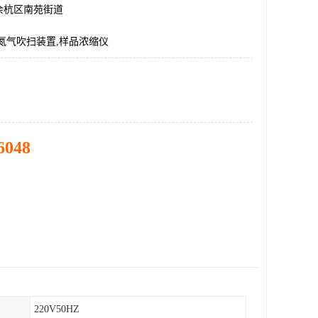
余杭区南苑街道
氮气吹扫装置,样品浓缩仪
6048
220V50HZ