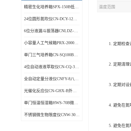
精密生化培养箱SPX-150B低温细菌培养箱
温度范围
24位圆形氮吹仪CN-DCY-12Y水浴氮气吹扫捕集仪
6位分液漏斗振荡器CNLDZ-8D垂直净化振荡器
小容量人工气候箱PRX-2000A低温养虫箱
1. 定期
单门三气培养箱CN-SQ100B低氧细胞试验箱
2. 定期
4位自动液液萃取仪CN-CQ-3C油水萃取装置
全自动定量分液仪CNFY-8八排联管分液器
3. 定期
光催化反应仪CN-GHX-B外照式光化学反应器
单门恒温恒湿箱HWS-70B微生物细菌培养箱
4. 避免
不锈钢微生物限度仪CNW-300B薄膜过滤器
5. 避免