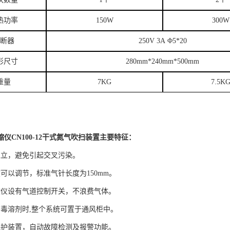
热功率
150W
300W
断器
250V 3A Φ5*20
形尺寸
280mm*240mm*500mm
重量
7KG
7.5K
缩仪CN100-12干式氮气吹扫装置
主要特征：
互立，避免引起交叉污染。
可以调节，标准气针长度为150mm。
吹仪设有气道控制开关，不浪费气体。
有毒溶剂时,整个系统可置于通风柜中。
保护装置，自动故障检测及报警功能。