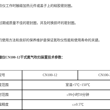
在氮吹仪工作时触碰加热元件或盖子上的硅胶密封圈。
使用过期或质量不佳的密封圈，并及时换损坏的密封圈。
的使用方法和良好的保养维护是保证氮吹仪性能和使用寿命的关键。
缩仪CN100-12干式氮气吹扫装置
技术参数
：
型号
CN100-12
CN100-
度范围
室温+5℃~150℃
时范围
≤99小时59分钟
温精度
≤±0.5℃