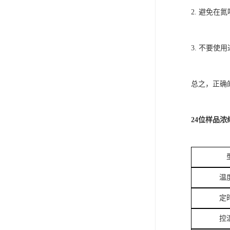
2. 避免
3. 不要
总之，正确
24位样品浓
温
定
控