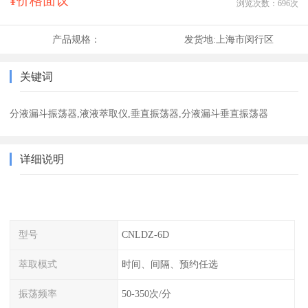
¥价格面议
浏览次数：
696
次
产品规格：
发货地:
上海市闵行区
关键词
分液漏斗振荡器,液液萃取仪,垂直振荡器,分液漏斗垂直振荡器
详细说明
型号
CNLDZ-6D
萃取模式
时间、间隔、预约任选
振荡频率
50-350次/分