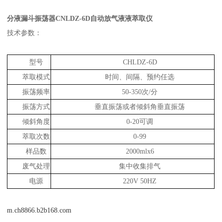
分液漏斗振荡器CNLDZ-6D自动放气液液萃取仪
技术参数：
型号
CHLDZ-6D
萃取模式
时间、间隔、预约任选
振荡频率
50-350次/分
振荡方式
垂直振荡或者倾斜角垂直振荡
倾斜角度
0-20可调
萃取次数
0-99
样品数
2000mlx6
废气处理
集中收集排气
电源
220V 50HZ
m.ch8866.b2b168.com