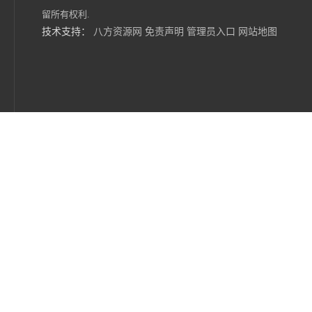
留所有权利.
技术支持：
八方资源网
免责声明
管理员入口
网站地图
6位分液漏斗振荡器CNLDZ-8D垂直净化振荡器
小容量人工气候箱PRX