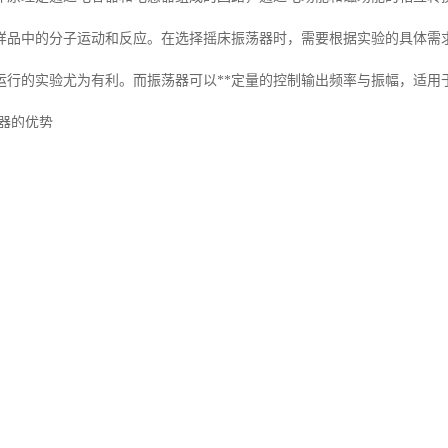
样品中的分子运动和反应。在选择摇床振荡器时，需要根据实验的具体需
运行的实验尤为有利。而振荡器可以**定量的控制输出频率与振幅，适用
荡器的优势
验仪器有限公司的产品之一，衢州摇床振荡器具有诸多优势。**，我们致
拥有的研发团队和完善的售后服务体系，为客户提供的支持。此外，我们
身处何地，我们都能为您提供及时、的服务。
用摇床振荡器
振荡器时，需要注意一些操作步骤和注意事项。**，您应该仔细阅读设备
并开机，根据实验需求设置振动时间和速度。将需要振荡的样品放置在振
设备即可开始工作。在使用过程中，定期清洁设备，并进行必要的维护保