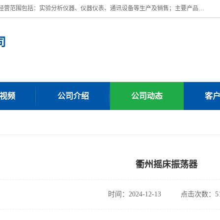
上海川纳实验仪器有限公司成立于2023年，注册地位于上海市奉贤区。经营范围包括：实验分析仪器、仪器仪表、通讯设备等生产及销售；主要产品有：全自动微量分液仪，一体化蒸馏仪，氟化物蒸馏仪，培养箱干燥箱，人工气候箱，生化培养箱，二氧化碳培养箱，厌氧培养箱，三气培养箱，光照培养箱等。
司
视频
公司介绍
公司动态
客
衢州摇床振荡器
时间：2024-12-13
点击次数：51