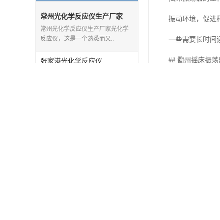
常州光化学反应仪生产厂家
振动环境，促进
常州光化学反应仪生产厂家光化学
反应仪，这是一个熟悉而又..
一些需要长时间
## 衢州摇床振
张家港光化学反应仪
作为上海川纳实
湖州光化学反应仪价格
舟山高速离心机
验。其次，我们
苏州卧式摇床厂家
与信赖。无论您
淮安土壤干燥箱价格
## 如何正确使
嘉兴气浴恒温振荡器厂家
在使用衢州摇床
盐城水平振荡器生产厂家
着，插入电源线
气浴恒温振荡器
启动振动按钮，