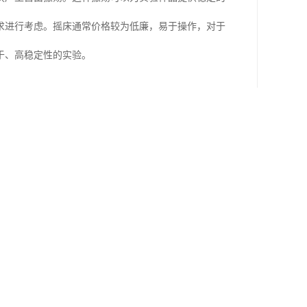
求进行考虑。摇床通常价格较为低廉，易于操作，对于
于、高稳定性的实验。
力于为客户提供的产品，保稳定的振动性能，的使用体
的销售网络遍布全国各地，产品海外，深受广大客户的
的使用说明书，了解设备的操作方法和注意事项。接
动台上，并按照要求进行操作，以避免损坏样品。后，
养，以确保设备的正常工作和延长使用寿命。