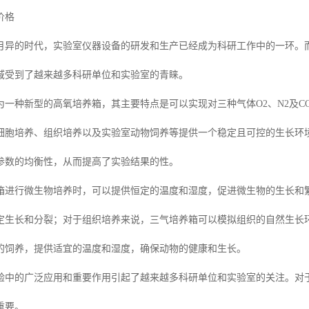
价格
月异的时代，实验室仪器设备的研发和生产已经成为科研工作中的一环。
域受到了越来越多科研单位和实验室的青睐。
为一种新型的高氧培养箱，其主要特点是可以实现对三种气体O2、N2及C
细胞培养、组织培养以及实验室动物饲养等提供一个稳定且可控的生长环
参数的均衡性，从而提高了实验结果的性。
箱进行微生物培养时，可以提供恒定的温度和湿度，促进微生物的生长和
定生长和分裂；对于组织培养来说，三气培养箱可以模拟组织的自然生长
的饲养，提供适宜的温度和湿度，确保动物的健康和生长。
验中的广泛应用和重要作用引起了越来越多科研单位和实验室的关注。对
重要。