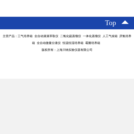
Top
主营产品：三气培养箱 全自动液液萃取仪 二氧化硫蒸馏仪 一体化蒸馏仪 人工气候箱 厌氧培养
箱 全自动微量分液仪 恒温恒湿培养箱 霉菌培养箱
版权所有：上海川纳实验仪器有限公司