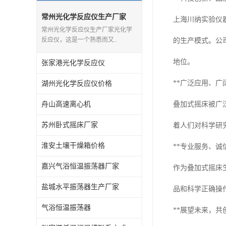
常州光化学反应仪生产厂家
上海川纳实验仪
常州光化学反应仪生产厂家光化学
反应仪，这是一个熟悉而又..
的生产模式。公
地位。
张家港光化学反应仪
**广泛应用、广
湖州光化学反应仪价格
舟山高速离心机
叠加式摇床被广
苏州卧式摇床厂家
着人们对科学研
淮安土壤干燥箱价格
**专业服务、诚
嘉兴气浴恒温振荡器厂家
作为叠加式摇床
盐城水平振荡器生产厂家
品和科学正确操
气浴恒温振荡器
**展望未来，共