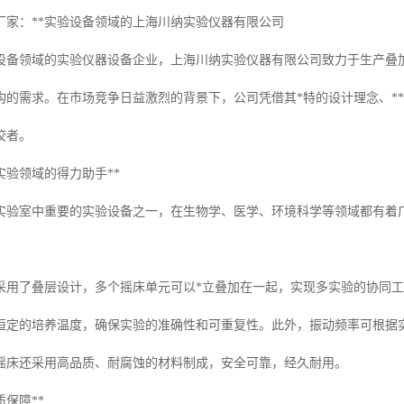
厂家：**实验设备领域的上海川纳实验仪器有限公司
验设备领域的实验仪器设备企业，上海川纳实验仪器有限公司致力于生产叠
构的需求。在市场竞争日益激烈的背景下，公司凭借其*特的设计理念、**
佼者。
实验领域的得力助手**
实验室中重要的实验设备之一，在生物学、医学、环境科学等领域都有着广
床采用了叠层设计，多个摇床单元可以*立叠加在一起，实现多实验的协同工
恒定的培养温度，确保实验的准确性和可重复性。此外，振动频率可根据
摇床还采用高品质、耐腐蚀的材料制成，安全可靠，经久耐用。
质保障**