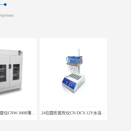
erprises
不锈钢微生物限度仪CNW-300B薄膜过滤器
24位圆形氮吹仪CN-DCY-12Y水浴氮气吹扫捕集仪