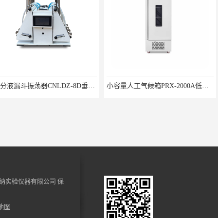
6位分液漏斗振荡器CNLDZ-8D垂直净化振荡器
小容量人工气候箱PRX-2000A低温养虫箱
纳实验仪器有限公司
保
地图