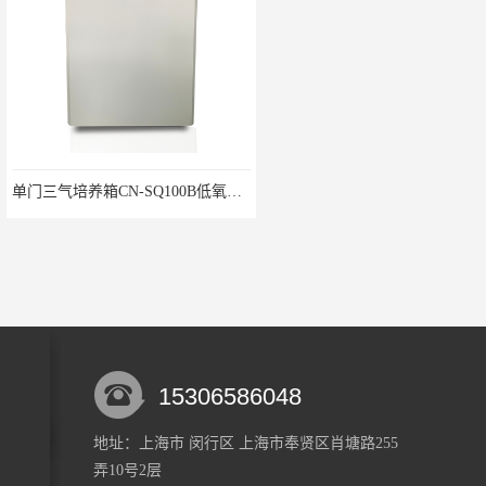
单门三气培养箱CN-SQ100B低氧细胞试验箱
4位自动液液萃取仪CN-CQ-3C油水萃取装置
15306586048
地址：上海市 闵行区 上海市奉贤区肖塘路255
弄10号2层