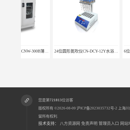
24位圆形氮吹仪CN-DCY-12Y水浴氮气吹扫捕集仪
您是第
721813
位访客
版权所有 ©2026-08-09
沪ICP备2023035732号-2
上海川
留所有权利.
技术支持：
八方资源网
免责声明
管理员入口
网站