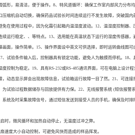
圆弧形，易清洁，便于操作。8、特风道循环：确保工作室内部风力分布均
进口压缩机自动切换，确保药品试验长时间连续运行不发生故障，突破国内
避免在使用过程中，因为化霜引起箱内温湿度波动。12、温湿度控制器、
连续运行稳定、、等特点。13、选用能在高温状态下运行的湿度传感器，
画面，操作简单。15、操作界面设中英文可供选择，即时运转曲线图可由屏幕
17、试验条件输入后，控制器具有锁定功能，避免人为触摸而停机。18、具
度控制为稳定。19、具有RS-232或RS-485通讯界面，可在电脑上设
障，动态显示屏会出现故障信息，试验箱运行故障一目了然。21、可连接打
，为试验过程数据储存与回放提供有力保。22、无线报警系统 (短信报警系
，系统及时采集故障信号，通过短信发送到接受人员的手机，确保及时排
开启时，微风循环和加热自动停止，无温度过冲之弊。
风扇速度大小自动控制，可避免风快而造成的样品挥发。