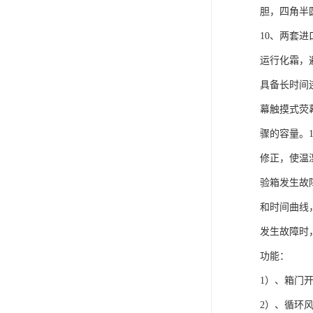
胆，四角半
10、两套
运行化霜，
具备长时间
幕触摸式荧幕
骤的容量。
修正，使温湿
验箱发生故
和时间曲线
发生故障时
功能：
1）、箱门
2）、循环