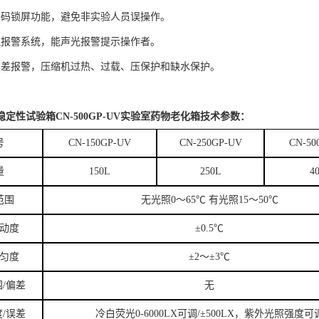
密码锁屏功能，避免非实验人员误操作。
温报警系统，能声光报警提示操作者。
偏差报警，压缩机过热、过载、压保护和缺水保护。
定性试验箱CN-500GP-UV实验室药物老化箱
技术参数：
号
CN-150GP-UV
CN-250GP-UV
CN-50
量
150L
250L
4
范围
无光照0～65℃ 有光照15～50℃
动度
±0.5℃
匀度
±2～±3℃
/偏差
无
/误差
冷白荧光0-6000LX可调/±500LX，紫外光照强度可