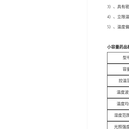
3）、具有
4）、立限
5）、温度
小容量药品稳
型
容
控温
温度波
温度均
湿度范围
光照强度