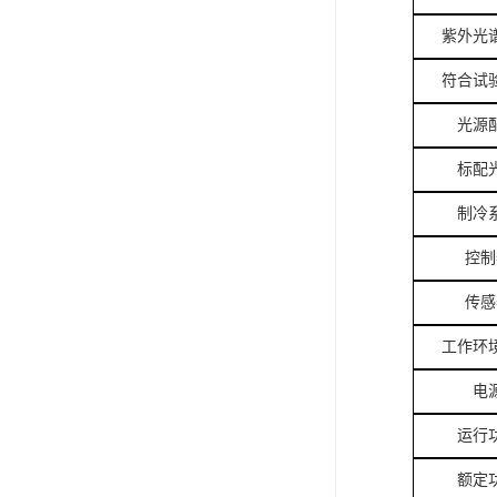
紫外光
符合试
光源
标配
制冷
控制
传感
工作环
电
运行
额定