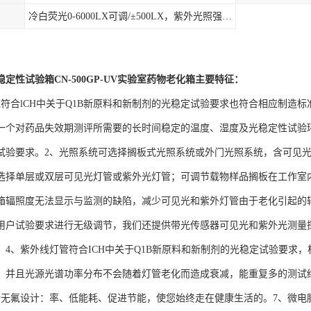
冷白荧光0-6000LX可调/±500LX，紫外光照强度可调
定性试验箱CN-500GP-UV实验室药物老化箱
主要特征：
统符合lCH中关于Q1B新原料和新制剂的光稳定试验要求也符合相应制造标
一个对药品失效期测评所需要的长时间稳定的温度、湿度及光稳定性试验
试验要求。2、光照系统可选择搁板式光照系统或外门光照系统，含可见
选择单层或双层可见光灯管或紫外光灯管；可调节载物样品搁板在工作室内
箱辐照度无法显示与监测的缺陷，减少可见光和紫外灯管由于老化引起的
用户试验要求进行无级调节，我们还提供带光传感器可见光和紫外光测量
。4、紫外线灯管符合ICH中关于Q1B新原料和新制剂的光稳定试验要求
，并且光源光谱功率分布不会随着灯管老化而造成衰减，能重复多的测试
新无氟设计：率、低能耗、促进节能，使您始终走在健康生活的。7、微电脑