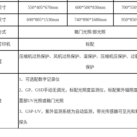
尺寸
550*405*670mm
600*500*830mm
700*55
尺寸
690*805*1530mm
740*890*1680mm
950*85
方式
箱门光照/部光照
打印机
标配
压缩机过热保护、风机过热保护、温保护、压缩机压保护、过
置
保护
1、可选配数字记录仪
2、GP、GSD手动无调光，标配光照度监测仪，标配紫外辐照
注
置部UV光照或箱门光照
3、GSP-UV，紫外监测系统为自动监测，带光传感器可见光
探头