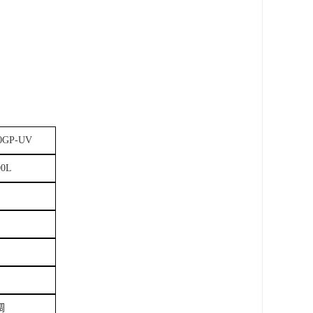
0GP-UV
00L
调