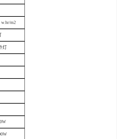
.hr/m2
灯
紫外灯
00W
00W