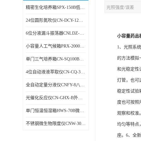
精密生化培养箱SPX-150B低温细菌培养箱
光照强度/误差
24位圆形氮吹仪CN-DCY-12Y水浴氮气吹扫捕集仪
6位分液漏斗振荡器CNLDZ-8D垂直净化振荡器
小容量药品稳
小容量人工气候箱PRX-2000A低温养虫箱
1、光照系
的方法模拟
单门三气培养箱CN-SQ100B低氧细胞试验箱
和光稳定性
4位自动液液萃取仪CN-CQ-3C油水萃取装置
灯管，也可
全自动定量分液仪CNFY-8八排联管分液器
稳定性试验
光催化反应仪CN-GHX-B外照式光化学反应器
度也可按照
单门恒温恒湿箱HWS-70B微生物细菌培养箱
观察和校准
不锈钢微生物限度仪CNW-300B薄膜过滤器
均匀等特点
座。6、全