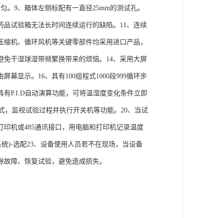
匀。9、箱体左侧标配有一直径25mm的测试孔。
药品试验箱无法长时间连续运行的缺陷。11、连续
压缩机、循环风机等关键零部件均采用进口产品，
避免干湿球湿带频繁换带来的烦恼。14、采用大屏
显示。16、具有100组程式1000段999循环步
有P.I.D自动演算功能，可将温湿度变化条件立即
计程式，监视试验过程并执行开关机等功能。20、当试
印机或485通讯接口，用电脑和打印机记录温度
统)-选配23、设备使用人员若不在现场，当设备
除故障、恢复试验，避免造成损失。