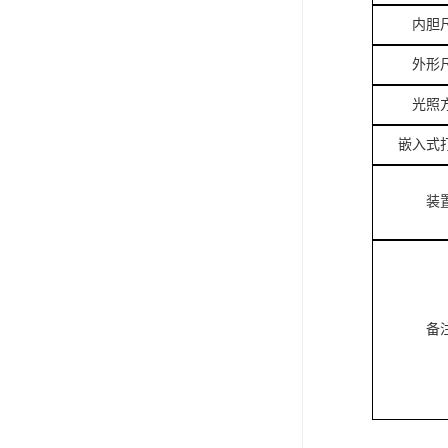
内胆
外形
光照
嵌入式
装
备