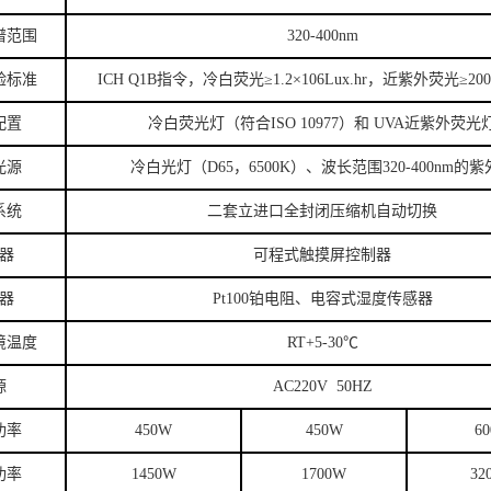
谱范围
320-400nm
验标准
ICH Q1B指令，冷白荧光≥1.2×106Lux.hr，近紫外荧光≥200 w
配置
冷白荧光灯（符合ISO 10977）和 UVA近紫外荧光
光源
冷白光灯（D65，6500K）、波长范围320-400nm的
系统
二套立进口全封闭压缩机自动切换
器
可程式触摸屏控制器
器
Pt100铂电阻、电容式湿度传感器
境温度
RT+5-30℃
源
AC220V 50HZ
功率
450W
450W
6
功率
1450W
1700W
32