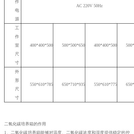
作
AC 220V 50Hz
电
源
工
作
室
400*400*500
500*500*650
400*400*500
500
尺
寸
外
形
550*610*785
650*710*935
550*610*775
650
尺
寸
二氧化碳培养箱的作用
1、二氧化碳培养箱能够对温度、二氧化碳浓度和湿度提供稳定的控