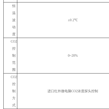
恒
温
波
±0.2℃
动
度
CO2
控
制
0~20%
范
围
CO2
控
制
进口红外微电脑CO2浓度探头控制
方
式