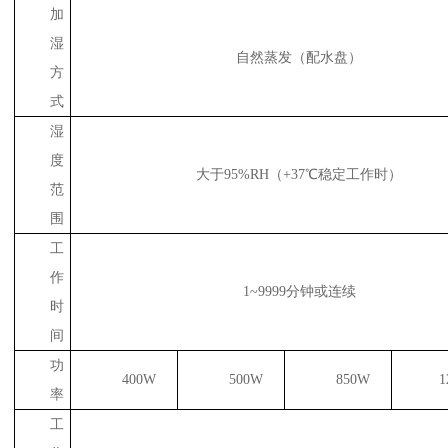
加
湿
自然蒸发（配水盘）
方
式
湿
度
大于95%RH（+37℃稳定工作时）
范
围
工
作
1~9999分钟或连续
时
间
功
400W
500W
850W
1
率
工