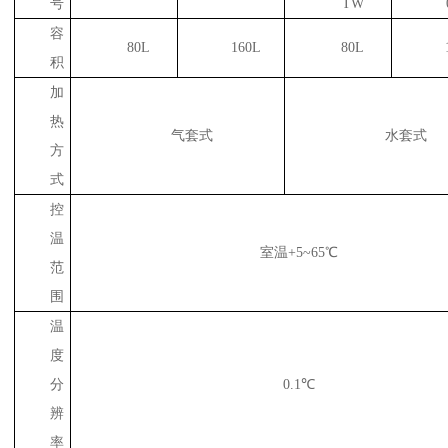
号
TW
容
80L
160L
80L
积
加
热
气套式
水套式
方
式
控
温
室温+5~65℃
范
围
温
度
分
0.1℃
辨
率