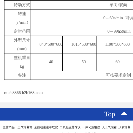
转动方式
单向/双向
转速
0～60r/min 可
（r/min）
定时范围
0～99h59min
外型尺寸
840*500*600
1015*500*600
1190*500*600
(mm)
整机重量
40
50
60
kg
备注
可按要求定制
m.ch8866.b2b168.com
Top
主营产品：三气培养箱 全自动液液萃取仪 二氧化硫蒸馏仪 一体化蒸馏仪 人工气候箱 厌氧培养