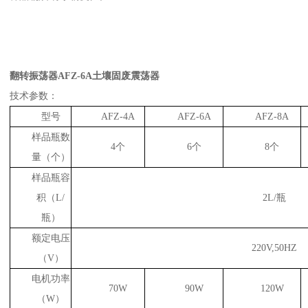
翻转振荡器AFZ-6A土壤固废震荡器
技术参数：
型号
AFZ-4A
AFZ-6A
AFZ-8A
样品瓶数
4个
6个
8个
量（个）
样品瓶容
积（L/
2L/瓶
瓶）
额定电压
220V,50HZ
（V）
电机功率
70W
90W
120W
（W）