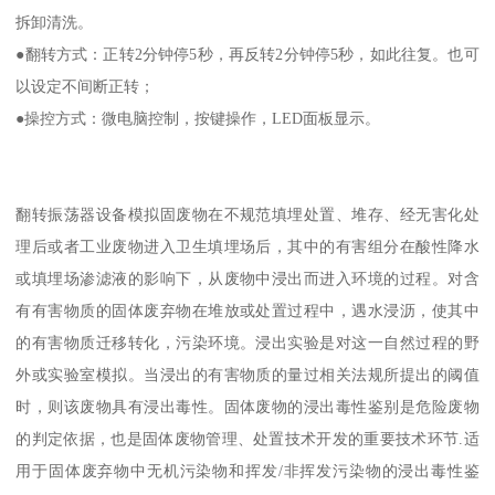
拆卸清洗。
●翻转方式：正转2分钟停5秒，再反转2分钟停5秒，如此往复。也可
以设定不间断正转；
●操控方式：微电脑控制，按键操作，LED面板显示。
翻转振荡器设备模拟固废物在不规范填埋处置、堆存、经无害化处
理后或者工业废物进入卫生填埋场后，其中的有害组分在酸性降水
或填埋场渗滤液的影响下，从废物中浸出而进入环境的过程。对含
有有害物质的固体废弃物在堆放或处置过程中，遇水浸沥，使其中
的有害物质迁移转化，污染环境。浸出实验是对这一自然过程的野
外或实验室模拟。当浸出的有害物质的量过相关法规所提出的阈值
时，则该废物具有浸出毒性。固体废物的浸出毒性鉴别是危险废物
的判定依据，也是固体废物管理、处置技术开发的重要技术环节.适
用于固体废弃物中无机污染物和挥发/非挥发污染物的浸出毒性鉴