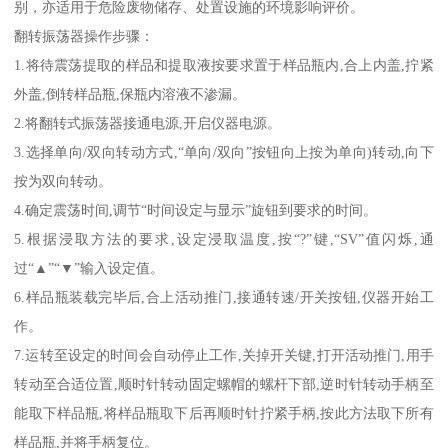
别，亦适用于危险废物储存、处置设施的环境影响评价。
翻转振荡器操作步骤：
1.将待震荡提取的样品和提取液按要求置于样品瓶内,合上内盖,拧紧
外盖,倒转样品瓶,保瓶内溶液不渗漏。
2.将翻转式振荡器接通电源,开启仪器电源。
3.选择单向/双向转动方式,“单向/双向”按钮向上按为单向)转动,向下
按为双向转动。
4.确定震荡时间,调节“时间设定与显示”旋钮到要求的时间。
5.根据浸取方法的要求,设定浸取温度,按“?”键,“SV”值闪烁,通
过“▲”“▼”输入设定值。
6.样品瓶装载完毕后,合上活动推门,接通转速/开关按钮,仪器开始工
作。
7.运转至设定的时间会自动停止工作,关掉开关键,打开活动推门,用手
转动至合适位置,顺时针转动固定螺帽的螺杆下部,逆时针转动手柄至
能取下样品瓶,将样品瓶取下后再顺时针拧紧手柄,按此方法取下所有
样品瓶,并将手柄复位。