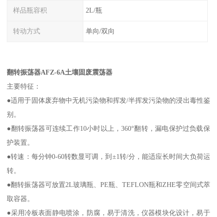
样品瓶容积
2L/瓶
转动方式
单向/双向
翻转振荡器AFZ-6A土壤固废震荡器
主要特征：
●适用于固体废弃物中无机污染物和挥发/半挥发污染物的浸出毒性鉴
别。
●翻转振荡器可连续工作10小时以上，360°翻转，漏电保护过负载保
护装置。
●转速：每分钟0-60转数显可调，到±1转/分，能适应长时间大负荷运
转。
●翻转振荡器可放置2L玻璃瓶、PE瓶、TEFLON瓶和ZHE零空间式萃
取容器。
●采用冷板表面静电喷涂，防腐，易于清洗，仪器模块化设计，易于