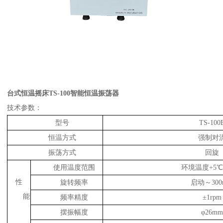
台式恒温摇床TS-100智能恒温振荡器
技术参数：
型号
TS-100
恒温方式
强制对
振荡方式
回旋
使用温度范围
环境温度+5℃
性
旋转频率
启动～300
能
频率精度
±1rpm
摆振幅度
φ26m