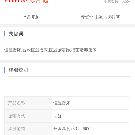
¥
8500.00
元/台 起
浏览次数：
693
次
产品规格：
发货地:
上海市闵行区
关键词
恒温摇床,台式恒温摇床,恒温振荡器,细菌培养摇床
详细说明
产品名称
恒温摇床
振荡方式
回旋
温度范围
环境温度+5℃～60℃