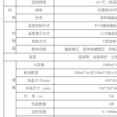
温控精度
±0.1℃（恒
结
箱体
抗腐蚀304
构
外壳
材料钢板
温度控制方式
P.I.D微电脑
控
温度显示方式
LCD液晶
制
加热方式
U型加热
器
附加功能
偏差修正、菜单按键锁定、停电补
装置
温报警、短路保护、过
大容量
1000ml*
标准配置
500ml*3or支250ml*3支or1
规
托盘尺寸(mm)
450*41
格
外形尺寸（mm）
730*730*5
功 率（w）
550
托盘数量
1块
定时范围
0～9999m