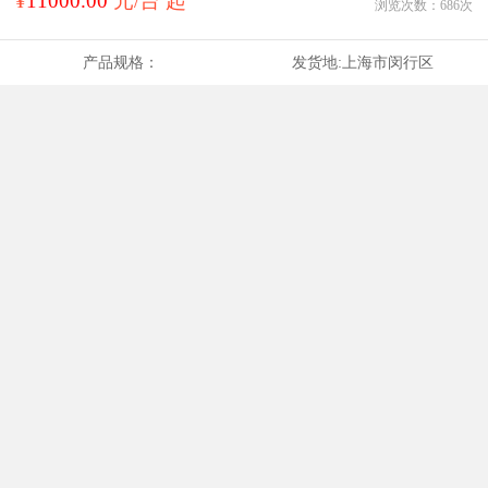
¥
11000.00
元/台 起
浏览次数：
686
次
产品规格：
发货地:
上海市闵行区