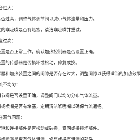
噪音过大：
力是否过高，调整气体调节阀以减小气体流量和压力。
吹仪的喉咙嘴是否有堵塞，清洁喉咙嘴并重试。
温度过高：
热装置是否正常工作，确认加热控制器是否设置正确。
热装置的传感器是否损坏或松动，修复或换。
品容器和加热装置之间的间隙是否存在过大，调整间隙以获得适当的加热效
气流不均匀：
流调节阀是否设置正确，调整阀门以均匀分布气体流量。
咙嘴或喷嘴是否有堵塞，定期清洁喉咙嘴以确保气流通畅。
存在漏气问题：
体管道和连接部件是否松动或破损，紧固或换损坏部件。
咙嘴或喷嘴是否有气体泄漏，修复或换有泄漏的部件。