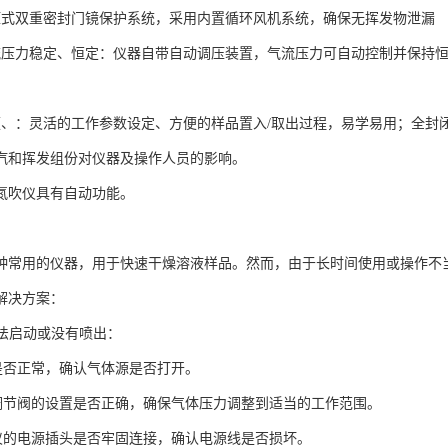
压式双重密封门镜保护系统，采用内置循环风机系统，确保无挥发物泄漏
流压力稳定、恒定：仪器自带自动调压装置，气流压力可自动控制并保持
便、：灵活的工作参数设定、方便的样品置入/取出过程，易学易用；全封
汽和挥发组份对仪器及操作人员的影响。
动氮吹仪具有自动功能。
种常用的仪器，用于快速干燥溶液样品。然而，由于长时间使用或操作不
解决方案：
无法启动或没有喷出：
应是否正常，确认气体源是否打开。
体调节阀的设置是否正确，确保气体压力调整到适当的工作范围。
吹仪的电源插头是否牢固连接，确认电源线是否损坏。