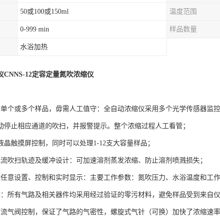
50或100或150ml
温度范围
0-999 min
样品数量
水浴加热
CNNS-12定容定量氮吹浓缩仪
缩单个或多个样品，毋需人工值守：全自动浓缩仪采用多个光学传感器监
动停止相应通道的吹扫，并报警提示。整个浓缩过程人工看管；
液晶触摸屏控制，同时可以处理1-12支大容量样品；
气流吹扫轨迹及缓冲设计：可加速溶剂蒸发浓缩、防止溶剂喷溅损失；
数任意设置、控制和实时显示：主要工作参数：氮吹压力、水浴温度和工
响：所有气路及相关器件均采用经过验证的零污材料，避免样品受到来自
立节流气阀控制，保证了气路的气密性，螺旋式气针（可换）加快了浓缩速