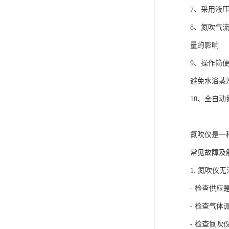
7、采用液
8、氮吹气
量的影响
9、操作简
避免水浴蒸
10、全自
氮吹仪是一
常见故障及
1. 氮吹仪
- 检查供
- 检查气
- 检查氮