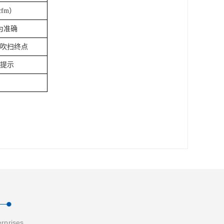
cfm）
为准确
吹扫终点
提示
erprises