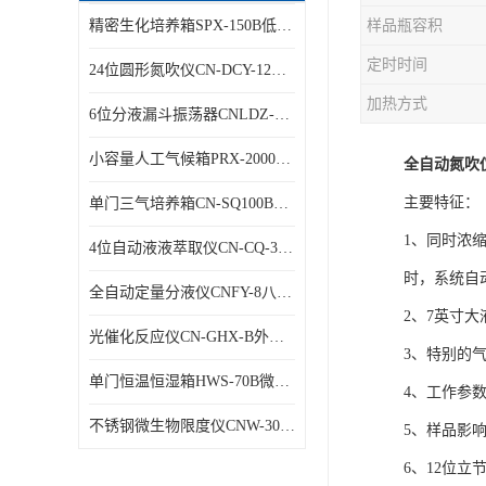
精密生化培养箱SPX-150B低温细菌培养箱
样品瓶容积
定时时间
24位圆形氮吹仪CN-DCY-12Y水浴氮气吹扫捕集仪
加热方式
6位分液漏斗振荡器CNLDZ-8D垂直净化振荡器
小容量人工气候箱PRX-2000A低温养虫箱
全自动氮吹仪
主要特征：
单门三气培养箱CN-SQ100B低氧细胞试验箱
1、同时浓
4位自动液液萃取仪CN-CQ-3C油水萃取装置
时，系统自
全自动定量分液仪CNFY-8八排联管分液器
2、7英寸大
光催化反应仪CN-GHX-B外照式光化学反应器
3、特别的
单门恒温恒湿箱HWS-70B微生物细菌培养箱
4、工作参
不锈钢微生物限度仪CNW-300B薄膜过滤器
5、样品影
6、12位