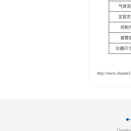
气体消
定容灵
控制
报警
仪器尺寸
http://www.chuann
Develop