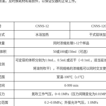
损害。及时换耗材和易损件，以保证仪器的正常工作。
号
CNNS-12
CNNS-12
方式
水浴加热
干式铝块加
数量
同时浓缩处理1-12个样品
体积
50或100或150ml（可选）
可定容的体积分别为1.0mL、0.5mL或近干（~0.1mL，适当
检测
将溶剂吹干），不同规格的浓缩瓶可以同时交叉使
范围
室温-100℃（±1℃）
时间
0-999 min
压力
氮吹工作气压，0~0.1MPa（压力间隔变化为0.01MP
力范围
0.2~0.8MPa；外接允许气压，1.0MPa