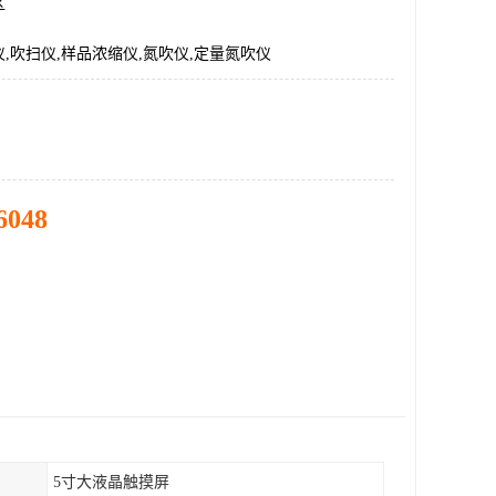
区
,吹扫仪,样品浓缩仪,氮吹仪,定量氮吹仪
6048
5寸大液晶触摸屏