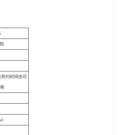
G
热
延长吹扫时间亦可
用
a）