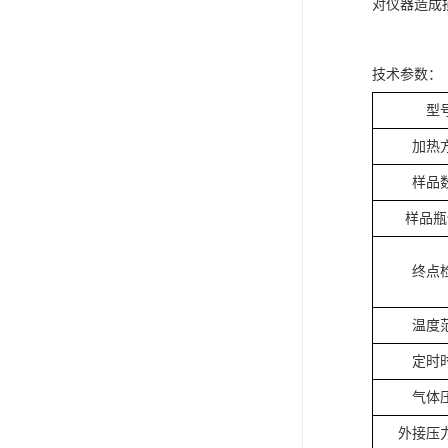
对仪器造成
技术参数：
型
加热
样品
样品瓶
终点
温度
定时
气体
外接压