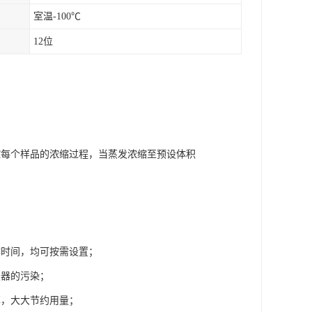
室温-100℃
12位
控每个样品的浓缩过程，当蒸发浓缩至预设体积
作时间，均可按需设置；
仪器的污染；
率，大大节约用量；