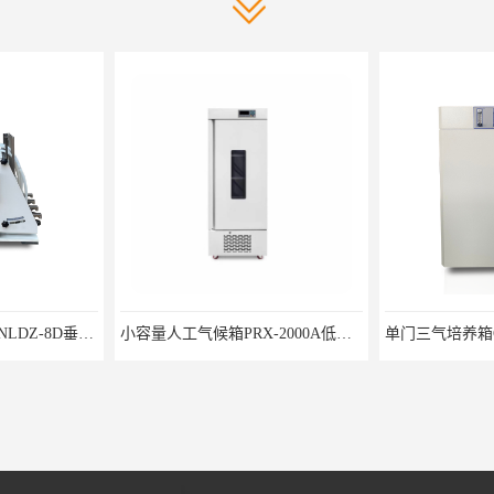
6位分液漏斗振荡器CNLDZ-8D垂直净化振荡器
小容量人工气候箱PRX-2000A低温养虫箱