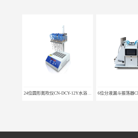
24位圆形氮吹仪CN-DCY-12Y水浴氮气吹扫捕集仪