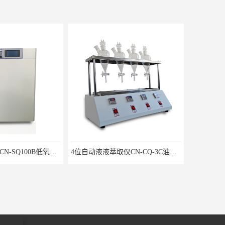
单门三气培养箱CN-SQ100B低氧细胞试验箱
4位自动液液萃取仪CN-CQ-3C油水萃取装置