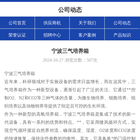
公司动态
公司首页
供应商机
关于我们
公司动态
荣誉认证
招聘中心
客户案例
产品知识
宁波三气培养箱
2024-10-27
浏览次数：
507
次
宁波三气培养箱
近年来，科研领域对于实验设备的需求日益增长，而在这其中，三
气培养箱作为一种新型设备，逐渐引起了广泛的关注。它通过**控
制O2、N2和CO2等三种气体的含量，为微生物培养、细胞培养、组
织培养以及动物饲养等提供了恒定且可控的生长环境。
作为一种新型的高氧培养箱，宁波三气培养箱是集成了技术的新一
代设备，具有一系列的优势和特点。**，它采用微风循环方式，实
现空气循环接近自然界对流，确保温度、湿度、O2浓度和CO2浓度
的快速恢复，保持这些参数的均衡性。其次，它具备单*的门温控制