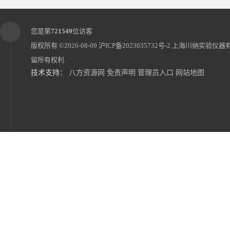
您是第
721549
位访客
版权所有 ©2026-08-09
沪ICP备2023035732号-2
上海川纳实验仪器
留所有权利.
技术支持：
八方资源网
免责声明
管理员入口
网站地图
6位分液漏斗振荡器CNLDZ-8D垂直净化振荡器
小容量人工气候箱PRX